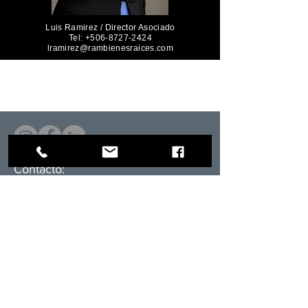
Luis Ramirez / Director Asociado
Tel:
+506-8727-2424
lramirez@rambienesraices.com
Contacto:
Director
Luis Ramírez
RAM Realtors
Oficina Comercial​
cel.+506.8838.3416
email:
l
ramirez@rambienesraices.com
Sección residencial