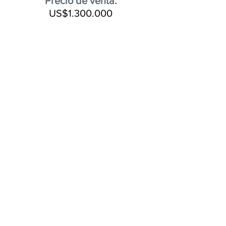
Precio de venta:
US$1.300.000
Edificio listo y completamente
operativo con local comercial
esquinero sobre la calle principal de
La Uruca.
Ubicación estratégica con parqueo y
cercanía a servicios comerciales.
Espacio ideal para punto de venta y
oficinas con espacio de parqueo
dentro del mismo inmueble.