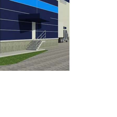
s
que manejan un alto