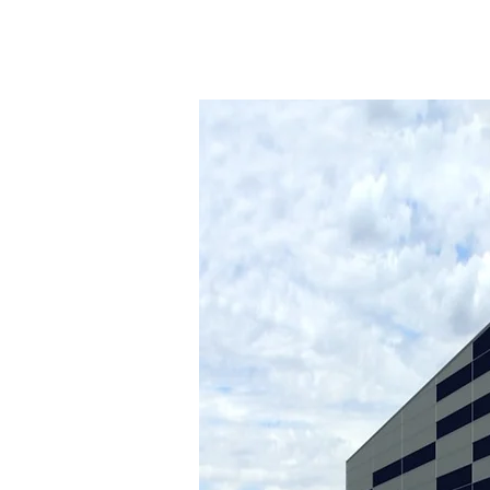
¿Ne
Le p