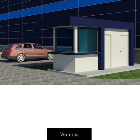
e infraestructura para empresas
logística
volumen de inventarios !
¡Contáctenos para más información!
Ver más