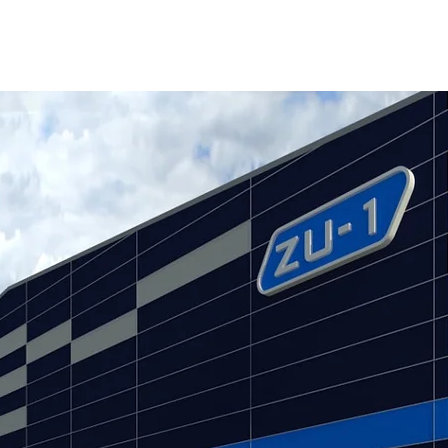
cesita una bodega para su negocio logíst
en Coyol de Alajuela?
resentamos esta buena opción ¡Contáct