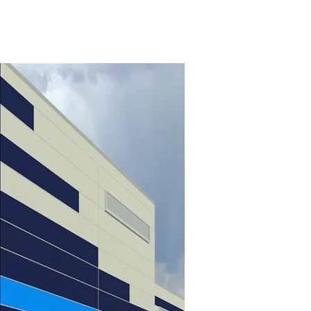
icos
enos!