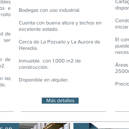
Carta
bles
dispon
cos e
Bodegas con uso industrial.
rollo
Condo
Cuenta con buena altura y techos en
inicia
excelente estado.
ad de
El com
 ser
Cerca de La Pozuelo y La Aurora de
puede
Heredia.​
necesa
ir de
Inmueble con 1.000 m2 de
Áreas
m2.
construcción.
2500m
n las
Disponible en alquiler.
Preci
do
.
Más detalles