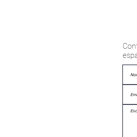
Con
espa