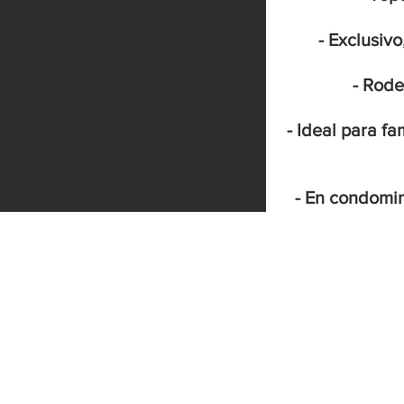
- Exclusiv
- Rode
- Ideal para f
- En condomin
t, Auto Mercado,
os comerciales