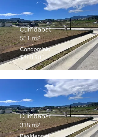
Curridabat
551 m2
Condominio
$360.905
Curridabat
318 m2
Residencial