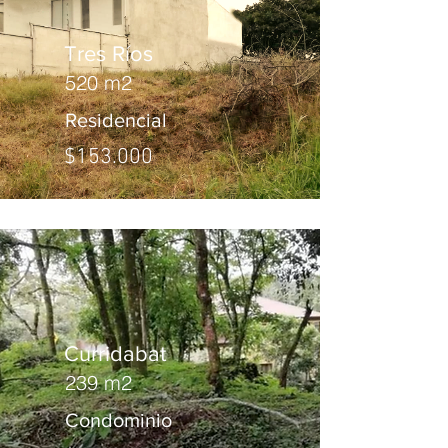
Tres Ríos
520 m2
Residencial
$153.000
Curridabat
239 m2
Condominio