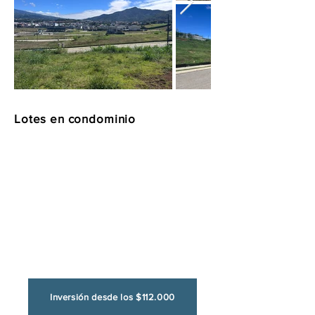
Lotes en condominio
Lotes en diferentes condominios
del Este de San José que ofrecen
seguridad y variedad en
amenidades que inlcuyen piscinas,
canchas deportivas, senderos,
casas club, gimnasios, áreas para
co-working, áreas para BBQ, entre
otras.
Inversión desde los $112.000