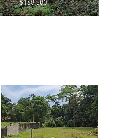
$168.500
¿Necesita un terreno para
desarrollo logístico cerca de
Puerto Moín?
Esta es una excelente opción
¡Contáctenos!