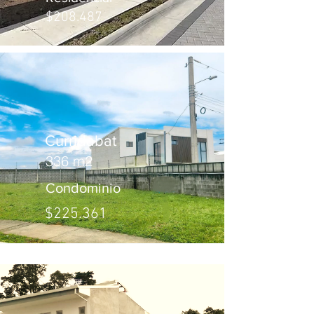
$208.487
Curridabat
336 m2
Condominio
$225.361