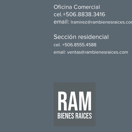
Oficina Comercial​
cel.+506.8838.3416
email:
l
ramirez@rambienesraices.c
Sección residencial
cel. +506.8555.4588
email:
ventas@rambienesraices.com