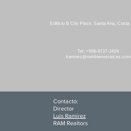
Edificio B City Place, Santa Ana, Costa
Tel: +506-8727-2424
lramirez@rambienesraices.com
Contacto:
Director
Luis Ramírez
RAM Realtors