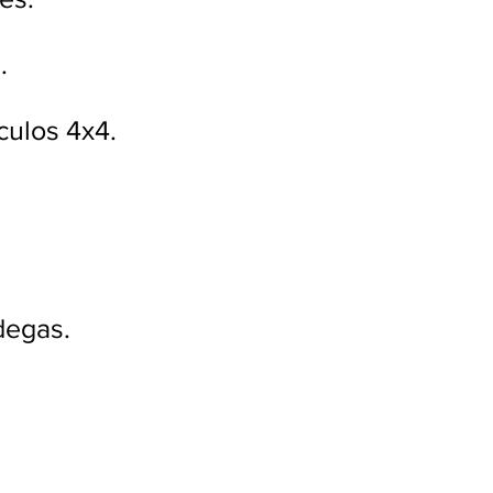
.
culos 4x4.
degas.