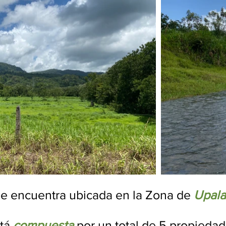
 se encuentra ubicada en la Zona de
Upala,
tá
compuesta
por un total de 5 propiedad