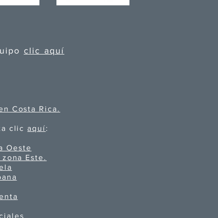
quipo
clic aquí
en Costa Rica.
ta clic
aquí
:
a Oeste
 zona Este.
ela
bana
venta
ciales