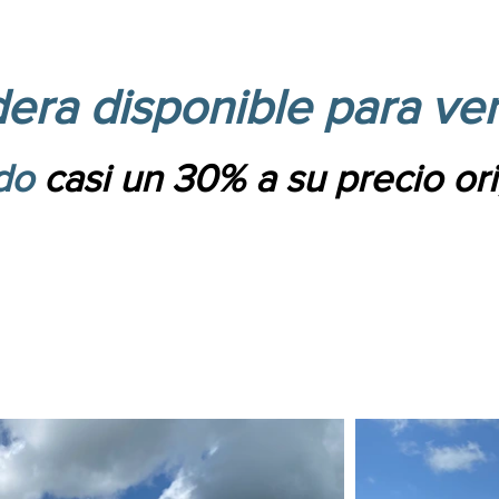
era disponible para ve
do
casi un 30% a su precio or
Área total 751.9ha
sponible para venta por $6.000