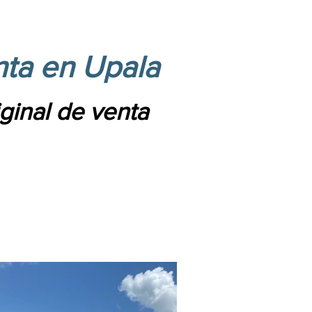
nta en Upala
iginal de venta
.
.000