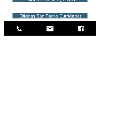
Oficinas San Pedro Curridabat
Oficinas Heredia
Lotes y Fincas
Bodegas y ofibodegas
Servicios ofrecidos
Contacto:
Director