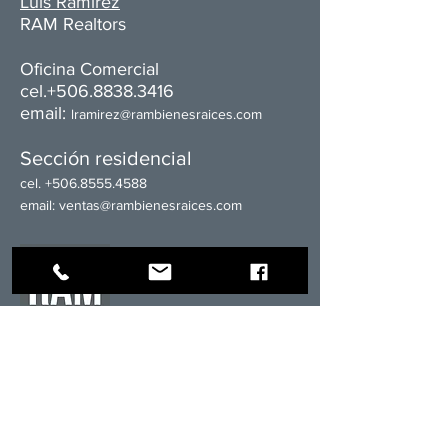
Luis Ramírez
RAM Realtors
Oficina Comercial​
cel.+506.8838.3416
email:
l
ramirez@rambienesraices.com
Sección residencial
cel.
+506.8555.4588
email:
ventas@rambienesraices.com