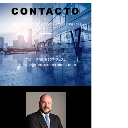
CONTACTO
Edificio B City Place, Santa Ana, Costa Rica
Tel:
+506-8727-2424
lramirez@rambienesraices.com