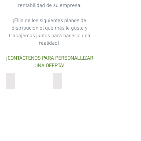
rentabilidad de su empresa.
¡Elija de los siguientes planos de
distribución el que más le guste y
trabajemos juntos para hacerlo una
realidad!
¡CONTÁCTENOS PARA PERSONALLIZAR
UNA OFERTA!
Nivel 1
Nivel 5
Ofcinas
Oficina
desde
de
71
893
m2
m2