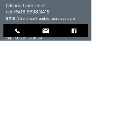
Oficina Comercial​
cel.+506.8838.3416
email:
l
ramirez@rambienesraices.com
Sección residencial
cel.
+506.8555.4588
email:
ventas@rambienesraices.com