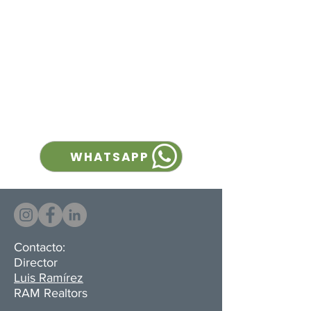
Ubicada en El Coyol de
Alajuela, esta bodega está
diseñada pensando en un
inquilino que necesita
aprovechar altura, en un
espacio sin columnas internas
y con varios andenes de carga.
WHATSAPP
Contacto:
Director
Luis Ramírez
RAM Realtors