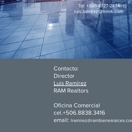
Tel: +506-8727-2424
luis.ramirez@nmrk.com
Contacto:
Director
Luis Ramírez
RAM Realtors
Oficina Comercial​
cel.+506.8838.3416
email:
l
ramirez@rambienesraices.c