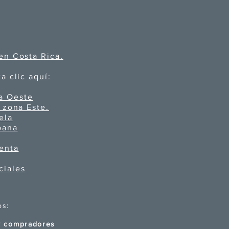
en Costa Rica.
ta clic
aquí
:
a Oeste
 zona Este.
ela
bana
venta
ciales
os:
 y compradores