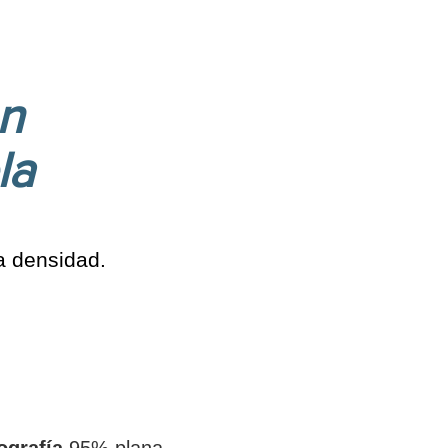
en
la
a densidad.