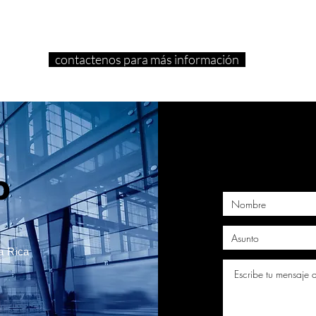
contactenos para más información
O
a Rica