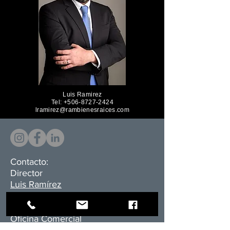
Luis Ramirez
Tel:
+506-8727-2424
lramirez@rambienesraices.com
Contacto:
Director
Luis Ramírez
RAM Realtors
Oficina Comercial​