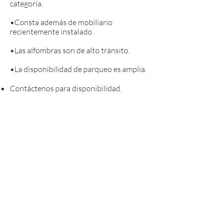
categoría.
•Consta además de mobiliario
recientemente instalado .
•Las alfombras son de alto tránsito.
•La disponibilidad de parqueo es amplia.
Contáctenos para disponibilidad.
Complejo conformado por edificios
de oficinas los cuales tienen
13,000.00m2 de área arrendable.