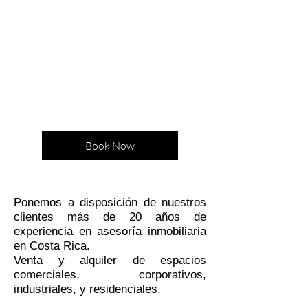
Asesoría
inmobiliaria
Asesoría inmobiliaria comercial
1 hr
150
$150
US
dollars
Book Now
Ponemos a disposición de nuestros
clientes más de 20 años de
experiencia en asesoría inmobiliaria
en Costa Rica.
Venta y alquiler de espacios
comerciales, corporativos,
industriales, y residenciales.