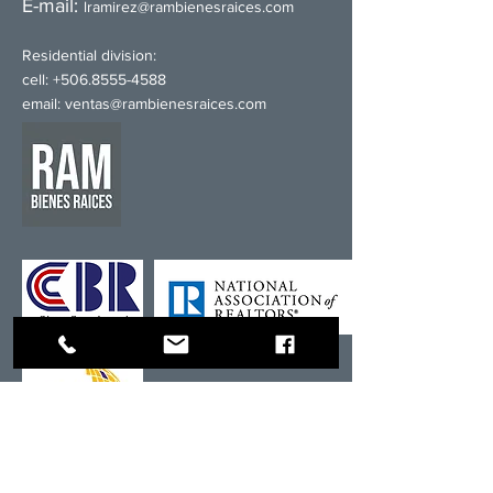
E-mail:
l
ramirez@rambienesraices.com
Residential division:
cell:
+506.8555-4588
email:
ventas@rambienesraices.com
About part of Newmark