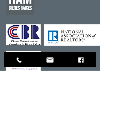
Quienes somos - nuestro
equipo
clic aquí
-
Bodegas en alquiler y venta en
Costa Rica.
- Oficinas en alquiler y venta clic
aquí
: