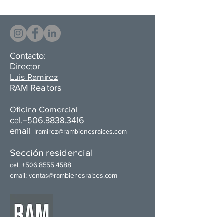
Contacto:
Director
Luis Ramírez
RAM Realtors
Oficina Comercial​
cel.+506.8838.3416
email:
l
ramirez@rambienesraices.com
Sección residencial
cel.
+506.8555.4588
email:
ventas@rambienesraices.com